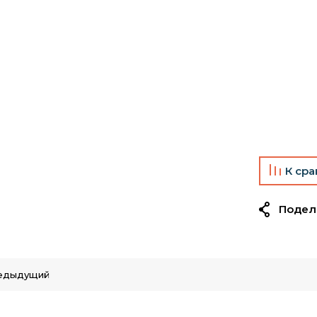
К ср
Подел
едыдущий