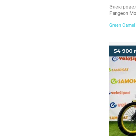
Электровел
Pangeon Mo
Green Camel
54 900