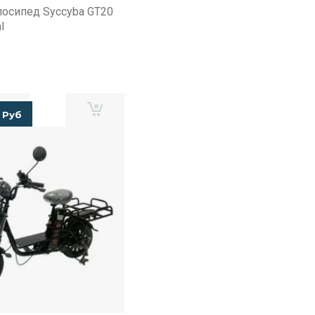
осипед Syccyba GT20
l
Руб