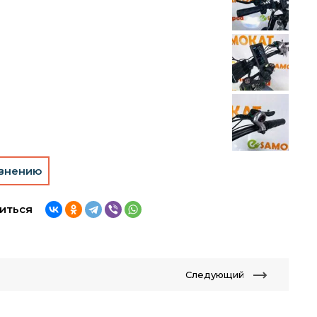
авнению
иться
Следующий