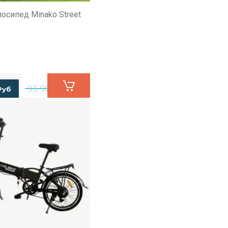
осипед Minako Street
93 900
Руб