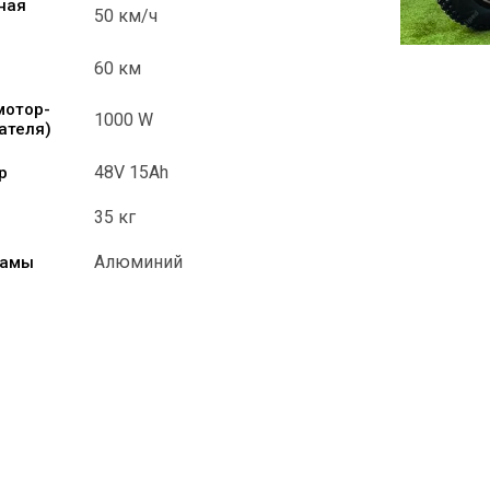
ная
50 км/ч
60 км
мотор-
1000 W
ателя)
48V 15Ah
р
35 кг
Алюминий
рамы