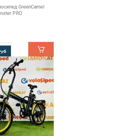
осипед GreenCamel
nster PRO
Руб