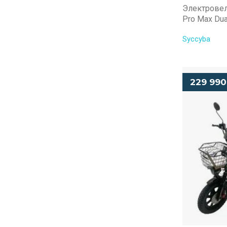
Электровел
Pro Max Dua
Syccyba
229 990