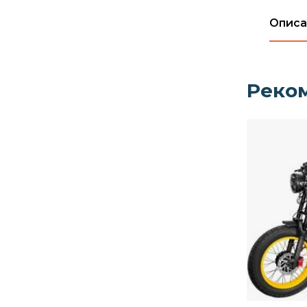
Описа
Реко