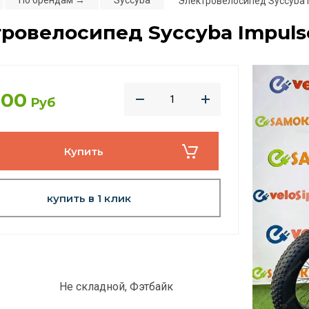
По брендам →
Syccyba
Электровелосипед Syccyba 
ровелосипед Syccyba Impuls
900
Руб
Купить
купить в 1 клик
Не складной, Фэтбайк