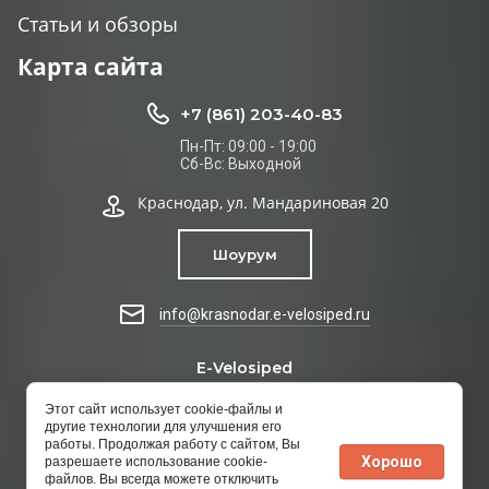
Статьи и обзоры
Карта сайта
+7 (861) 203-40-83
Пн-Пт: 09:00 - 19:00
Сб-Вс: Выходной
Краснодар, ул. Мандариновая 20
Шоурум
info@krasnodar.e-velosiped.ru
E-Velosiped
© 2026
Этот сайт использует cookie-файлы и
Не является публичной офертой
другие технологии для улучшения его
Политика конфиденциальности
работы. Продолжая работу с сайтом, Вы
Хорошо
разрешаете использование cookie-
файлов. Вы всегда можете отключить