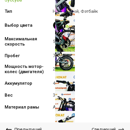
Тип
Не складной, Фэтбайк
Выбор цвета
Максимальная
55 км/ч
скорость
Пробег
70 км
Мощность мотор-
2000 W
колес (двигателя)
Аккумулятор
48V 30Ah
Вес
39 кг
Материал рамы
Алюминий
Предыдущий
Следующий